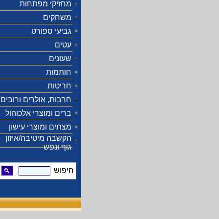
מחזיקי מפתחות
משחקים
גביעי ספורט
עטים
שעונים
חותמות
חריטות
חרבות, אולרים ורובים
ברים ומוצרי אלכוהול
מצתים ומוצרי עישון
הקשבה מיטיבה/איזון
גוף ונפש
חיפוש