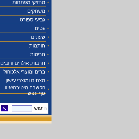
מחזיקי מפתחות
משחקים
גביעי ספורט
עטים
שעונים
חותמות
חריטות
חרבות, אולרים ורובים
ברים ומוצרי אלכוהול
מצתים ומוצרי עישון
הקשבה מיטיבה/איזון
גוף ונפש
חיפוש