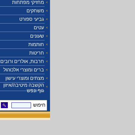
מחזיקי מפתחות
משחקים
גביעי ספורט
עטים
שעונים
חותמות
חריטות
חרבות, אולרים ורובים
ברים ומוצרי אלכוהול
מצתים ומוצרי עישון
הקשבה מיטיבה/איזון
גוף ונפש
חיפוש