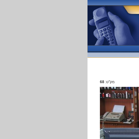
מק''ט:
68