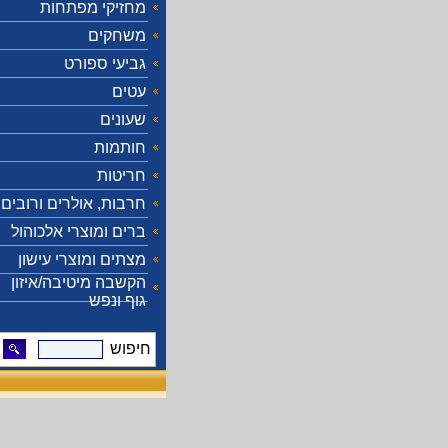
מחזיקי מפתחות
משחקים
גביעי ספורט
עטים
שעונים
חותמות
חריטות
חרבות, אולרים ורובים
ברים ומוצרי אלכוהול
מצתים ומוצרי עישון
הקשבה מיטיבה/איזון
גוף ונפש
חיפוש