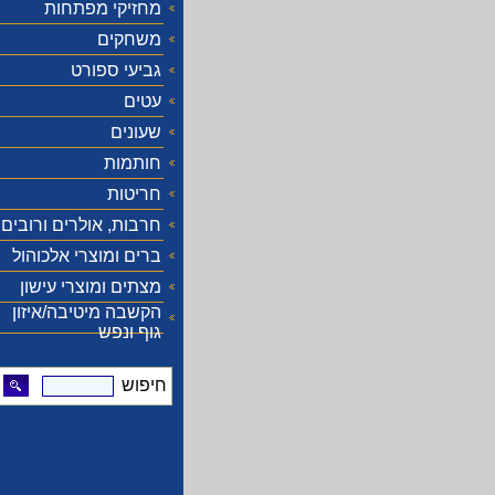
מחזיקי מפתחות
משחקים
גביעי ספורט
עטים
שעונים
חותמות
חריטות
חרבות, אולרים ורובים
ברים ומוצרי אלכוהול
מצתים ומוצרי עישון
הקשבה מיטיבה/איזון
גוף ונפש
חיפוש