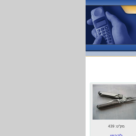
מק''ט: 439